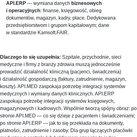
API.ERP
— wymiana danych
biznesowych
i operacyjnych
: finanse, księgowość, obieg
dokumentów, magazyn, kadry, płace. Dedykowana
przedsiębiorstwom i grupom kapitałowym; dane
w standardzie Kamsoft.FAIR.
Dlaczego to się uzupełnia:
Szpitale, przychodnie, sieci
medyczne i firmy z branży zdrowia muszą jednocześnie
prowadzić działalność kliniczną (pacjenci, świadczenia)
i działalność gospodarczą (faktury, zatrudnienie, magazyn,
koszty). API.MED zaspokaja potrzebę integracji systemów
medycznych i wymiany danych klinicznych. API.ERP
zaspokaja potrzebę integracji systemów księgowych,
magazynowych i kadrowych. Wspólnie tworzą spójny obraz: po
stronie API.MED — co się dzieje z pacjentem i świadczeniami;
po stronie API.ERP — jak to się przekłada na dokumenty,
płatności, zatrudnienie i zasoby. Dla grup łączących placówki