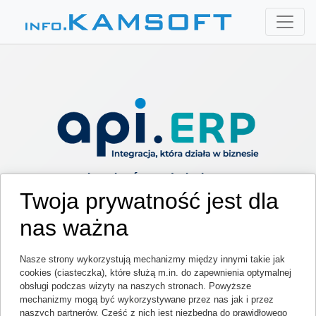
Integracja, która działa
Twoja prywatność jest dla
w biznesie
nas ważna
Dedykowana firmom i grupom
kapitałowym korzystającym z systemów
Nasze strony wykorzystują mechanizmy między innymi takie jak
ERP
cookies (ciasteczka), które służą m.in. do zapewnienia optymalnej
obsługi podczas wizyty na naszych stronach. Powyższe
Zaprojektowana do ułatwienia wymiany
mechanizmy mogą być wykorzystywane przez nas jak i przez
naszych partnerów. Część z nich jest niezbędna do prawidłowego
danych między systemami księgowymi,