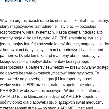
Kamsoft.FAIR).
W wielu organizacjach dane biznesowe — kontrahenci, faktury,
stany magazynowe, zatrudnienie, listy płac — pozostają
rozproszone w kilku systemach. Każda kolejna integracja to
osobny projekt, koszt i ryzyko. API.ERP zmienia tę sytuację:
jeden, spójny interfejs pozwala łączyć finanse, magazyn i kadry
z hurtowniami danych, systemami raportowymi i aplikacjami
partnerów. Dzięki temu zarząd ma pełny obraz operacyjny,
księgowość — przepływ dokumentów bez ręcznego
przenoszenia, a partnerzy zewnętrzni — przewidywalny dostęp
do danych bez wielokrotnych „mostów” integracyjnych. To
odpowiedź na potrzebę integracji i interoperacyjności
w ekosystemie ERP oraz naturalne uzupełnienie oferty
KAMSOFT w obszarze biznesowym. W duecie z platformą
API.MED (dane kliniczne i medyczne) API.ERP dopełnia
spójny obraz dla placówek i grup łączących świat medyczny
z zarządzaniem firmą — po stronie API.MED: pacjenci