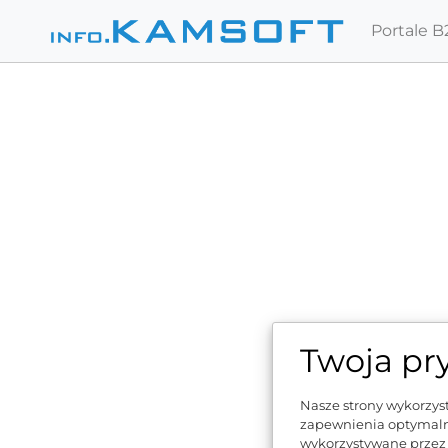
Portale B
Wypełni
Twoja pr
przetwa
Email
Nasze strony wykorzyst
zapewnienia optymaln
wykorzystywane przez 