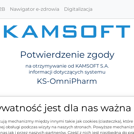
2B
Nawigator e-zdrowia
Digitalizacja
Potwierdzenie zgody
na otrzymywanie od KAMSOFT S.A.
informacji dotyczących systemu
KS-OmniPharm
ając poniższy formularz, wyrażam dobrowolną i świadomą zgod
ywatność jest dla nas ważna
rzanie podanych przeze mnie danych osobowych przez KAMSOF
ują mechanizmy między innymi takie jak cookies (ciasteczka), które 
ej obsługi podczas wizyty na naszych stronach. Powyższe mechani
nas jak i przez naszych partnerów. Część z nich jest niezbędna do p