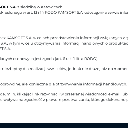
OFT S.A.
z siedzibą w Katowicach.
kreślonego w art. 13 i 14 RODO KAMSOFT S.A. udostępniła serwis inf
rzez KAMSOFT S.A. w celach przedstawienia informacji związanych
., w tym w celu otrzymywania informacji handlowych o produktach 
T S.A.
ych osobowych jest zgoda (art. 6 ust. 1 lit. a RODO)
 niezbędny dla realizacji ww. celów, jednak nie dłużej niż do mom
obrowolne, ale konieczne dla otrzymywania informacji handlowych.
, m.in. klikając link rezygnacji w przesłanej wiadomości e-mail lub 
nie wpływa na zgodność z prawem przetwarzania, którego dokonano p