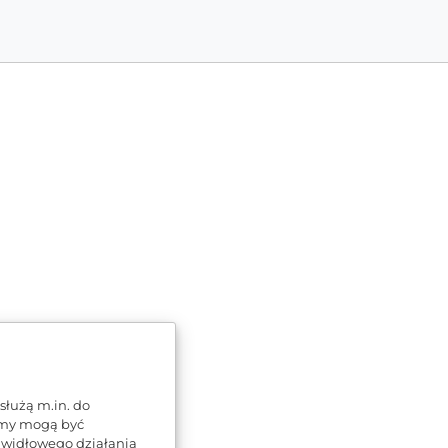
ę na
T S.A.
służą m.in. do
zmy mogą być
rawidłowego działania