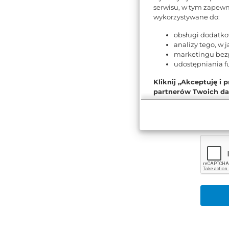
serwisu, w tym zapewn
Zgoda K
wykorzystywane do:
informa
obsługi dodatko
TAK, 
analizy tego, w j
syst
marketingu bez
Zgoda n
udostępniania f
marketi
Kliknij „Akceptuję i 
komunik
partnerów Twoich da
TAK, 
mark
Pamiętaj, że wyrażeni
elekt
wycofać zgodę na przet
chcesz przeprowadzić
Więcej informacji na 
Polityce cookies
.