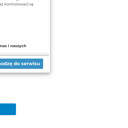
z kontrolować) są
nych z
wo
 nas i naszych
wych i
nikacji
ofnąć, możesz też
hodzę do serwisu
iedzieć się więcej lub
wień zaawansowanych”.
najdziesz w